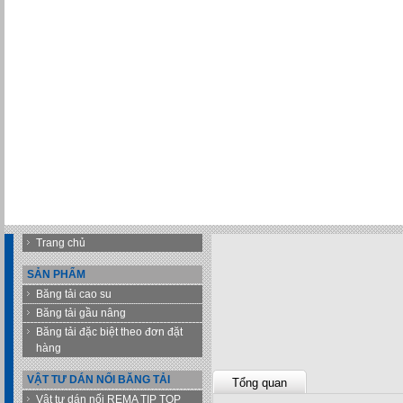
Trang chủ
SẢN PHẨM
Băng tải cao su
Băng tải gầu nâng
Băng tải đặc biệt theo đơn đặt
hàng
VẬT TƯ DÁN NỐI BĂNG TẢI
Tổng quan
Vật tư dán nối REMA TIP TOP