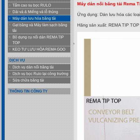
Máy dán nối băng tải Rema 
Tấm cao su bọc RULO
Dải vá & Miếng vá lỗ thủng
Ứng dụng: Dán lưu hóa các loại
Máy dán lưu hóa băng tải
Hãng sản xuất: REMA TIP TO
Gạt băng và Máy làm sạch băng
tải
Bộ dụng cụ nối dán REMA TIP
TOP
KEO TƯ LƯU HÓA REMA GOO
DỊCH VỤ
Dịch vụ dán nối băng tải
Dịch vụ bọc Rulo tại công trường
Sửa chữa băng tải
THÔNG TIN CÔNG TY